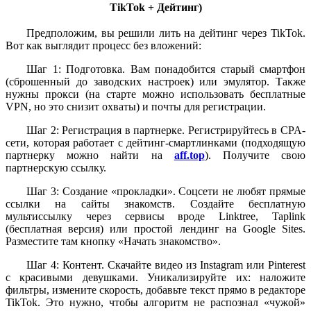
TikTok + Дейтинг)
Предположим, вы решили лить на дейтинг через TikTok.
Вот как выглядит процесс без вложений:
Шаг 1: Подготовка. Вам понадобится старый смартфон
(сброшенный до заводских настроек) или эмулятор. Также
нужны прокси (на старте можно использовать бесплатные
VPN, но это снизит охваты) и почты для регистрации.
Шаг 2: Регистрация в партнерке. Регистрируйтесь в CPA-
сети, которая работает с дейтинг-смартлинками (подходящую
партнерку можно найти на
aff.top
). Получите свою
партнерскую ссылку.
Шаг 3: Создание «прокладки». Соцсети не любят прямые
ссылки на сайты знакомств. Создайте бесплатную
мультиссылку через сервисы вроде Linktree, Taplink
(бесплатная версия) или простой лендинг на Google Sites.
Разместите там кнопку «Начать знакомство».
Шаг 4: Контент. Скачайте видео из Instagram или Pinterest
с красивыми девушками. Уникализируйте их: наложите
фильтры, измените скорость, добавьте текст прямо в редакторе
TikTok. Это нужно, чтобы алгоритм не распознал «чужой»