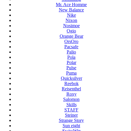
Mr. Ace Homme
New Balance
Nike
Nixon
Nosimoe
Ogio
Orange Bear
OrsOro
Pacsafe
Palio
Pola
Polar
Pulse
Puma
Quicksilver
Reebok
Reisenthel
Roxy
Salomon
Skills
STAFF
Steiner
Strange Story
Sun eight
SwissWin