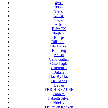
4you
8848
Across
Adidas
Asgard
Asics
B-PACK
Bagland
Bange
Billabong
Blackwood
Brauberg
Brialdi
Carlo Gattini
Case Logic
Caterpillar
Dakine
Day By Day
DC Shoes
Deuter
ERICH KRAUSE
Fabretti
Fabretti Silver
Fidelity
Fjallraven Kanken