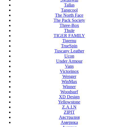
Tallas
Tangcool
The North Face
The Pack Society
Three-Box
Thule
TIGER FAMILY
Tigernu
TrueSpin
Tuscany Leather
Ucon
Under Armour
Vans
Victorinox
Wenger
WinMax
Winner
Woodsurf
XD Design
Yellowstone
Z.A.I.N
ZIPIT
Австралия
Америка