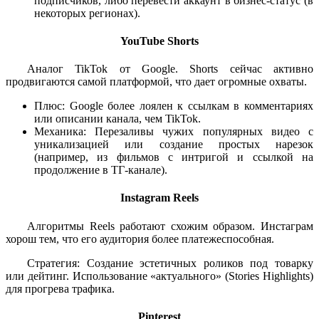
подписчиков, либо перевести аккаунт в бизнес-статус (в
некоторых регионах).
YouTube Shorts
Аналог TikTok от Google. Shorts сейчас активно
продвигаются самой платформой, что дает огромные охваты.
Плюс: Google более лоялен к ссылкам в комментариях
или описании канала, чем TikTok.
Механика: Перезаливы чужих популярных видео с
уникализацией или создание простых нарезок
(например, из фильмов с интригой и ссылкой на
продолжение в ТГ-канале).
Instagram Reels
Алгоритмы Reels работают схожим образом. Инстаграм
хорош тем, что его аудитория более платежеспособная.
Стратегия: Создание эстетичных роликов под товарку
или дейтинг. Использование «актуального» (Stories Highlights)
для прогрева трафика.
Pinterest