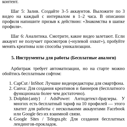
контент.
Шаг 5: Залив. Создайте 3–5 аккаунтов. Выложите по 3
видео на каждый с интервалом в 1–2 часа. В описании
профиля напишите призыв к действию: «Знакомства в шапке
профиля».
Шаг 6: Аналитика. Смотрите, какие видео залетают. Если
аккаунт не получает просмотров («нулевой охват»), пробуйте
менять креативы или способы уникализации.
5. Инструменты для работы (Бесплатные аналоги)
Арбитраж требует автоматизации, но на старте можно
обойтись бесплатным софтом:
CapCut / InShot: Лучшие видеоредакторы для смартфона.
Canva: Для создания креативов и баннеров (бесплатного
функционала более чем достаточно).
Dolphin{anty} / AdsPower: Антидетект-браузеры. У
многих есть бесплатный тариф на 10 профилей — этого
хватит для работы с несколькими аккаунтами Facebook
или Google без их взаимной связи.
Google Sites / Telegra.ph: Для создания бесплатных
лендингов-прокладок.