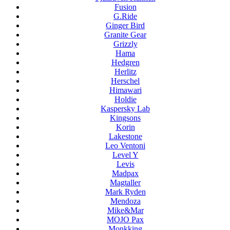
Fusion
G.Ride
Ginger Bird
Granite Gear
Grizzly
Hama
Hedgren
Herlitz
Herschel
Himawari
Holdie
Kaspersky Lab
Kingsons
Korin
Lakestone
Leo Ventoni
Level Y
Levis
Madpax
Magtaller
Mark Ryden
Mendoza
Mike&Mar
MOJO Pax
Monkking