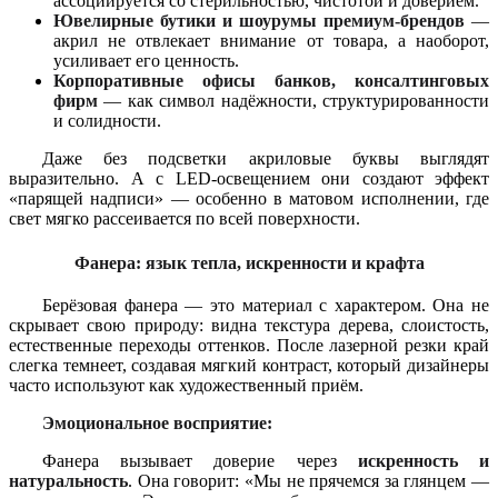
ассоциируется со стерильностью, чистотой и доверием.
Ювелирные бутики и шоурумы премиум-брендов
—
акрил не отвлекает внимание от товара, а наоборот,
усиливает его ценность.
Корпоративные офисы банков, консалтинговых
фирм
— как символ надёжности, структурированности
и солидности.
Даже без подсветки акриловые буквы выглядят
выразительно. А с LED-освещением они создают эффект
«парящей надписи» — особенно в матовом исполнении, где
свет мягко рассеивается по всей поверхности.
Фанера: язык тепла, искренности и крафта
Берёзовая фанера — это материал с характером. Она не
скрывает свою природу: видна текстура дерева, слоистость,
естественные переходы оттенков. После лазерной резки край
слегка темнеет, создавая мягкий контраст, который дизайнеры
часто используют как художественный приём.
Эмоциональное восприятие:
Фанера вызывает доверие через
искренность и
натуральность
. Она говорит: «Мы не прячемся за глянцем —