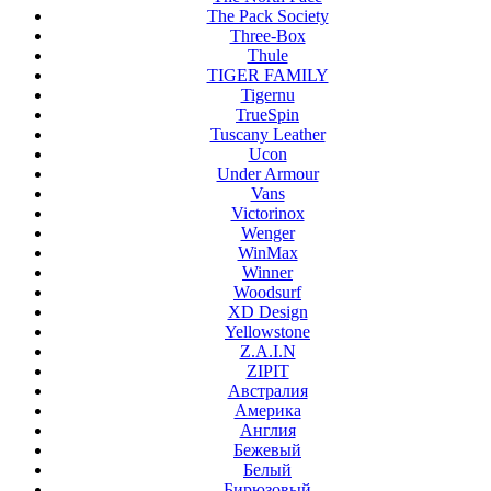
The Pack Society
Three-Box
Thule
TIGER FAMILY
Tigernu
TrueSpin
Tuscany Leather
Ucon
Under Armour
Vans
Victorinox
Wenger
WinMax
Winner
Woodsurf
XD Design
Yellowstone
Z.A.I.N
ZIPIT
Австралия
Америка
Англия
Бежевый
Белый
Бирюзовый