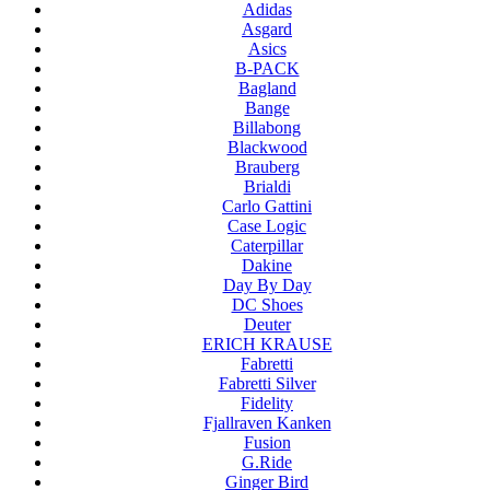
Adidas
Asgard
Asics
B-PACK
Bagland
Bange
Billabong
Blackwood
Brauberg
Brialdi
Carlo Gattini
Case Logic
Caterpillar
Dakine
Day By Day
DC Shoes
Deuter
ERICH KRAUSE
Fabretti
Fabretti Silver
Fidelity
Fjallraven Kanken
Fusion
G.Ride
Ginger Bird