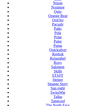
Nixon
Nosimoe
Ogio
Orange Bear
OrsOro
Pacsafe
Palio
Pola
Polar
Pulse
Puma
Quicksilver
Reebok
Reisenthel
Roxy
Salomon
Skills
STAFF
Steiner
Strange Story
Sun eight
SwissWin
Tallas
Tangcool
The North Face