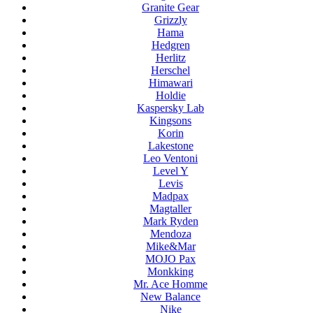
Granite Gear
Grizzly
Hama
Hedgren
Herlitz
Herschel
Himawari
Holdie
Kaspersky Lab
Kingsons
Korin
Lakestone
Leo Ventoni
Level Y
Levis
Madpax
Magtaller
Mark Ryden
Mendoza
Mike&Mar
MOJO Pax
Monkking
Mr. Ace Homme
New Balance
Nike