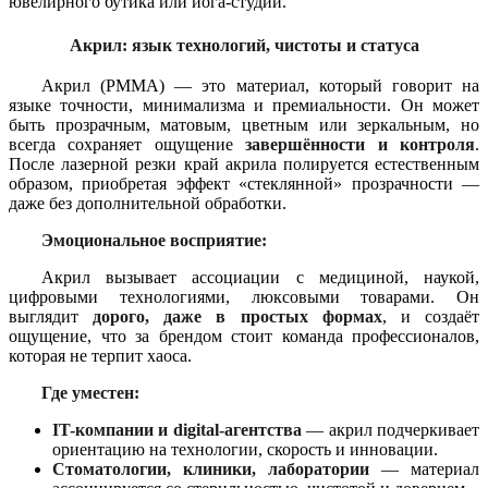
ювелирного бутика или йога-студии.
Акрил: язык технологий, чистоты и статуса
Акрил (PMMA) — это материал, который говорит на
языке точности, минимализма и премиальности. Он может
быть прозрачным, матовым, цветным или зеркальным, но
всегда сохраняет ощущение
завершённости и контроля
.
После лазерной резки край акрила полируется естественным
образом, приобретая эффект «стеклянной» прозрачности —
даже без дополнительной обработки.
Эмоциональное восприятие:
Акрил вызывает ассоциации с медициной, наукой,
цифровыми технологиями, люксовыми товарами. Он
выглядит
дорого, даже в простых формах
, и создаёт
ощущение, что за брендом стоит команда профессионалов,
которая не терпит хаоса.
Где уместен:
IT-компании и digital-агентства
— акрил подчеркивает
ориентацию на технологии, скорость и инновации.
Стоматологии, клиники, лаборатории
— материал