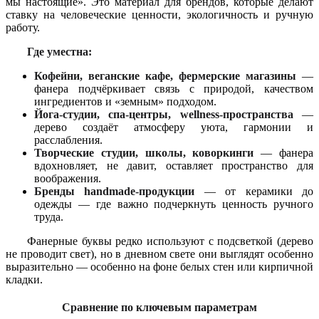
мы настоящие». Это материал для брендов, которые делают
ставку на человеческие ценности, экологичность и ручную
работу.
Где уместна:
Кофейни, веганские кафе, фермерские магазины
—
фанера подчёркивает связь с природой, качеством
ингредиентов и «земным» подходом.
Йога-студии, спа-центры, wellness-пространства
—
дерево создаёт атмосферу уюта, гармонии и
расслабления.
Творческие студии, школы, коворкинги
— фанера
вдохновляет, не давит, оставляет пространство для
воображения.
Бренды handmade-продукции
— от керамики до
одежды — где важно подчеркнуть ценность ручного
труда.
Фанерные буквы редко используют с подсветкой (дерево
не проводит свет), но в дневном свете они выглядят особенно
выразительно — особенно на фоне белых стен или кирпичной
кладки.
Сравнение по ключевым параметрам