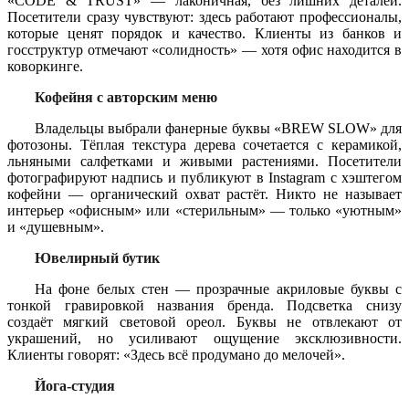
«CODE & TRUST» — лаконичная, без лишних деталей.
Посетители сразу чувствуют: здесь работают профессионалы,
которые ценят порядок и качество. Клиенты из банков и
госструктур отмечают «солидность» — хотя офис находится в
коворкинге.
Кофейня с авторским меню
Владельцы выбрали фанерные буквы «BREW SLOW» для
фотозоны. Тёплая текстура дерева сочетается с керамикой,
льняными салфетками и живыми растениями. Посетители
фотографируют надпись и публикуют в Instagram с хэштегом
кофейни — органический охват растёт. Никто не называет
интерьер «офисным» или «стерильным» — только «уютным»
и «душевным».
Ювелирный бутик
На фоне белых стен — прозрачные акриловые буквы с
тонкой гравировкой названия бренда. Подсветка снизу
создаёт мягкий световой ореол. Буквы не отвлекают от
украшений, но усиливают ощущение эксклюзивности.
Клиенты говорят: «Здесь всё продумано до мелочей».
Йога-студия